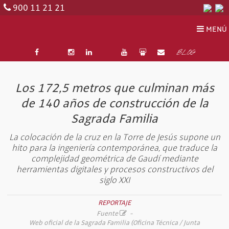
900 11 21 21
MENÚ
BLOG
Los 172,5 metros que culminan más
de 140 años de construcción de la
Sagrada Familia
La colocación de la cruz en la Torre de Jesús supone un
hito para la ingeniería contemporánea, que traduce la
complejidad geométrica de Gaudí mediante
herramientas digitales y procesos constructivos del
siglo XXI
REPORTAJE
Fuente
-
Web oficial de la Sagrada Familia (Oficina Técnica / Junta